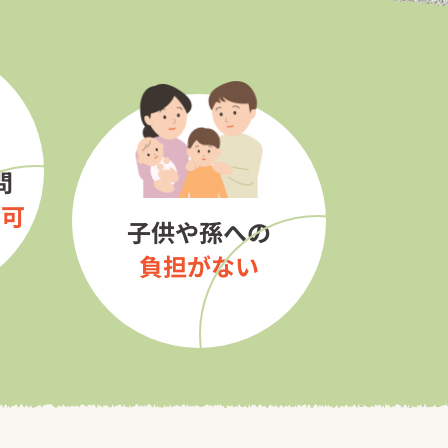
問
用可
子供や孫への
負担がない