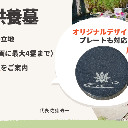
供養墓
好立地
画に最大4霊まで）
種
をご案内