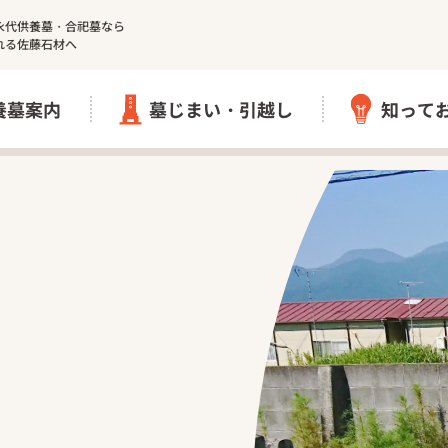
永代供養墓・合祀墓なら
れる佐藤石材へ
養墓案内
墓じまい・引越し
知って
墓じまい
引越し（改葬）
院
円の郷】｜清岩寺
伊勢原市 愛甲石田 樹
【完売しました】海老
寺
相模原市 個別式樹木
寺
墓じまい実績
｜妙了寺