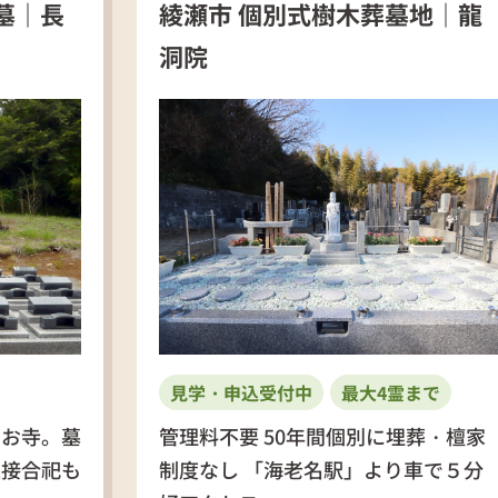
墓｜長
綾瀬市 個別式樹木葬墓地｜龍
洞院
見学・申込受付中
最大4霊まで
いお寺。墓
管理料不要 50年間個別に埋葬・檀家
直接合祀も
制度なし 「海老名駅」より車で５分