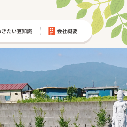
おきたい豆知識
会社概要
会社概要
寺院の皆さまへ
木葬 第一期/第二期｜圓光院
名市永代供養墓｜増全寺
葬墓地｜西善寺
寺院様導入実績