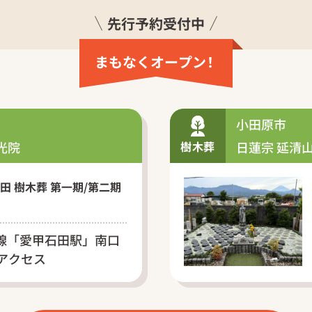
先行予約受付中
まもなくオープ
ン
！
小田原市
光院
樹木葬
日蓮宗 延清山
田 樹木葬 第一期/第二期
線「愛甲石田駅」南口
アクセス