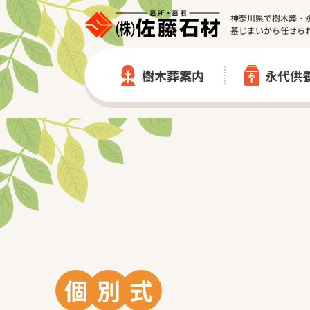
神奈川県で樹木葬・
墓じまいから任せら
樹木葬案内
永代供
佐藤石材の樹木葬の特徴
佐藤石材の永代供養墓の特徴
樹木葬一覧
永代供養墓一覧
綾瀬市 個別式樹木葬墓地｜龍洞
相模原市 個別式永代供養墓【
座間市 個別式樹木葬墓地｜専念
山梨県北杜市 永代供養墓｜長龍
小田原市 小田原富士見 樹木葬
永代供養墓 施工実績
個
別
式
樹木葬 施工実績