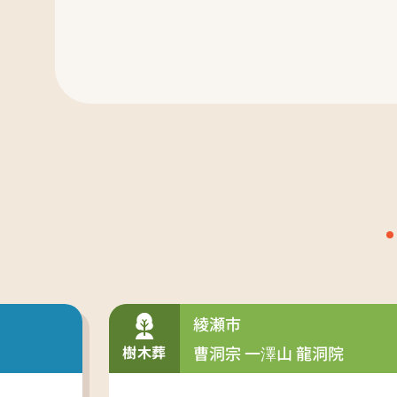
綾瀬市
樹木葬
曹洞宗 一澤山 龍洞院