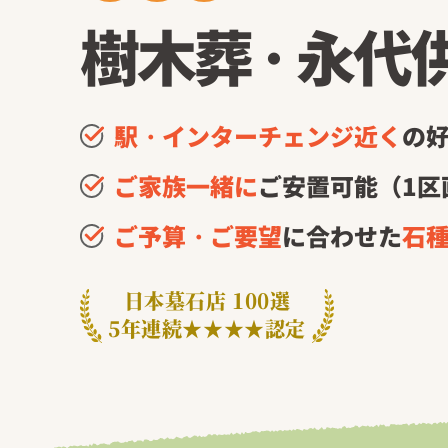
樹木葬
・
永代
駅・インターチェンジ近く
の
ご家族一緒に
ご安置可能（1区
ご予算・ご要望
に合わせた
石
日本墓石店 100選
5年連続★★★★認定