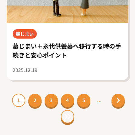
墓じまい
墓じまい＋永代供養墓へ移行する時の手
続きと安心ポイント
2025.12.19
1
2
3
4
5
...
»
»