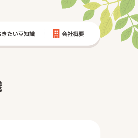
おきたい豆知識
会社概要
会社概要
識
寺院の皆さまへ
木葬 第一期/第二期｜圓光院
名市永代供養墓｜増全寺
葬墓地｜西善寺
寺院様導入実績