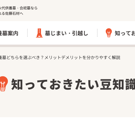
永代供養墓・合祀墓なら
れる佐藤石材へ
養墓案内
墓じまい・引越し
知って
養墓どちらを選ぶべき？メリットデメリットを分かりやすく解説
墓じまい
知っておきたい豆知
引越し（改葬）
院
円の郷】｜清岩寺
伊勢原市 愛甲石田 樹
【完売しました】海老
寺
相模原市 個別式樹木
寺
墓じまい実績
｜妙了寺