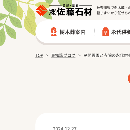
神奈川県で樹木葬・
墓じまいから任せら
樹木葬案内
永代供
TOP
豆知識ブログ
佐藤石材の樹木葬の特徴
佐藤石材の永代供養墓の特徴
民間霊園と寺院の永代供
樹木葬一覧
永代供養墓一覧
綾瀬市 個別式樹木葬墓地｜龍洞
相模原市 個別式永代供養墓【
座間市 個別式樹木葬墓地｜専念
山梨県北杜市 永代供養墓｜長龍
小田原市 小田原富士見 樹木葬
永代供養墓 施工実績
樹木葬 施工実績
2024.12.27