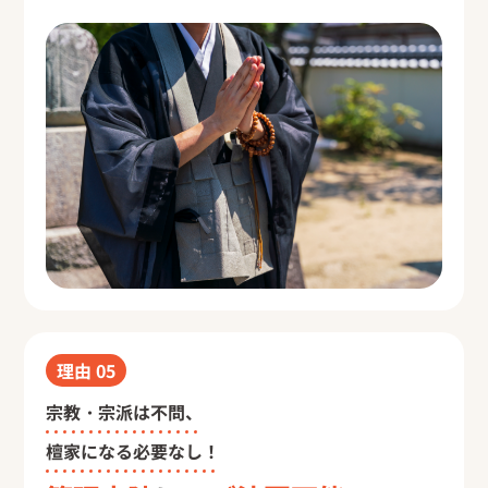
理由
05
宗教・宗派は不問、
檀家になる必要なし！