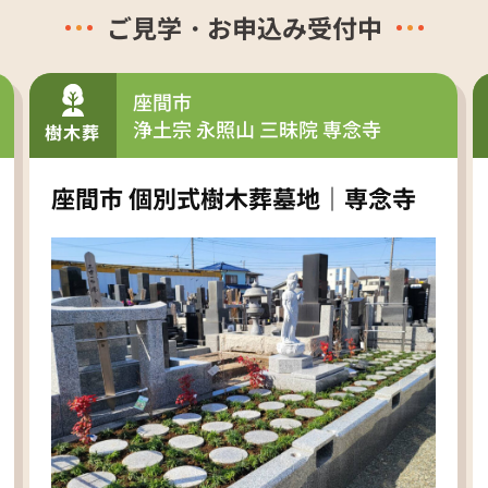
ご見学・お申込み受付中
座間市
浄土宗 永照山 三昧院 専念寺
樹木葬
座間市 個別式樹木葬墓地｜専念寺