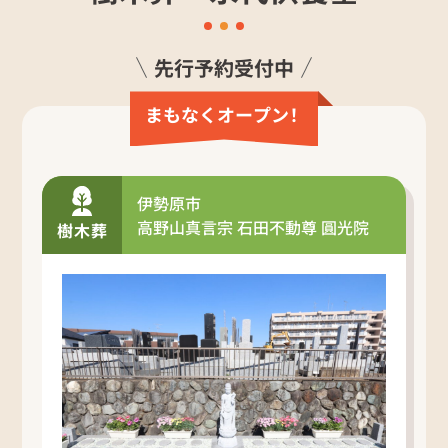
先行予約受付中
まもなくオープ
ン
！
伊勢原市
高野山真言宗 石田不動尊 圓光院
樹木葬