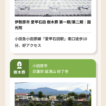
伊勢原市 愛甲石田 樹木葬 第一期/第二期｜圓
光院
小田急小田原線「愛甲石田駅」南口徒歩10
分、好アクセス
小田原市
日蓮宗 延清山 妙了寺
樹木葬