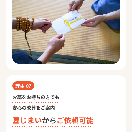
理由
07
お墓をお持ちの方でも
安心の改葬をご案内
墓じまい
から
ご依頼可能