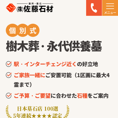
個
別
式
樹木葬
・
永代供養墓
駅・インターチェンジ近く
の好立地
ご家族一緒に
ご安置可能（1区画に最大4
霊まで）
ご予算・ご要望
に合わせた
石種
をご案内
日本墓石店 100選
5年連続★★★★認定