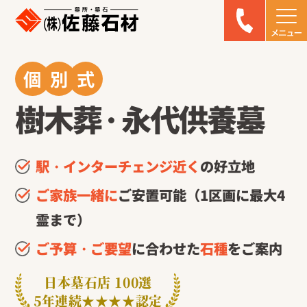
個
別
式
樹木葬
・
永代供養墓
駅・インターチェンジ近く
の好立地
ご家族一緒に
ご安置可能（1区画に最大4
霊まで）
ご予算・ご要望
に合わせた
石種
をご案内
日本墓石店 100選
5年連続★★★★認定